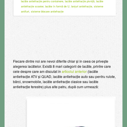
lacăte antiefracție pentru containere
,
lacăte antiefracție pivniță
,
lacăte
antiefracție scooter
,
lacăte în formă de U
,
lanțuri antiefracție
,
sisteme
antifurt
,
sisteme blocare antiefracție
Fiecare dintre noi are nevoi diferite chiar şi în ceea ce priveşte
alegerea lacătelor. Există 8 mari categorii de lacăte, printre care
cele despre care am discutat în
articolul anterior
(lacăte
antiefracţie ATV şi QUAD, lacăte antiefracţie auto sau pentru rulote,
bărci, snowmobile, lacăte antiefracţie clasice sau lacăte
antiefracţie ferestre) plus alte patru, după cum urmează: