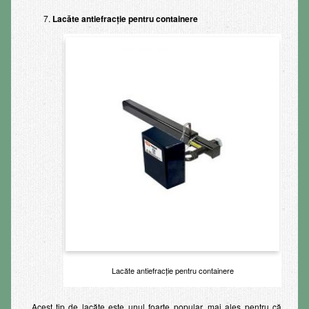
Lacăte antiefracție pentru containere
Lacăte antiefracție pentru containere
Acest tip de lacăte este unul foarte popular, mai ales pentru că