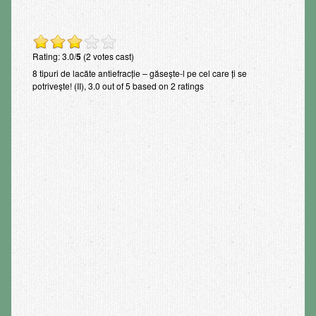
Rating: 3.0/
5
(2 votes cast)
8 tipuri de lacăte antiefracție – găsește-l pe cel care ți se
potrivește! (II)
,
3.0
out of
5
based on
2
ratings