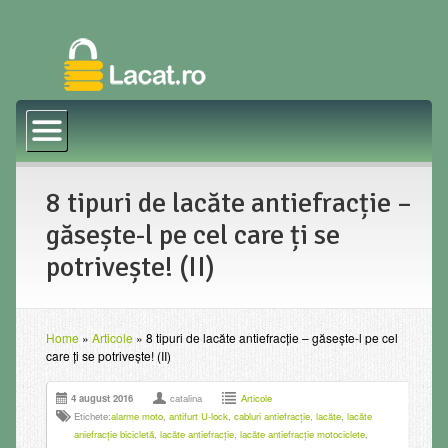
Prima pagină
Magazin Online
8 tipuri de lacăte antiefracție –
Blog
găsește-l pe cel care ți se
potrivește! (II)
Home
»
Articole
»
8 tipuri de lacăte antiefracție – găsește-l pe cel
care ți se potrivește! (II)
4 august 2016
catalina
Articole
Etichete:
alarme moto
,
antifurt U-lock
,
cabluri antiefracție
,
lacăte
,
lacăte
aniefracție bicicletă
,
lacăte antiefracție
,
lacăte antiefracție motociclete
,