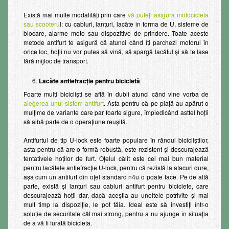
Există mai multe modalităţi prin care
vă puteţi asigura motocicleta
sau scooteru
l: cu cabluri, lanţuri, lacăte in forma de U, sisteme de
blocare, alarme moto sau dispozitive de prindere. Toate aceste
metode antifurt te asigură că atunci când îţi parchezi motorul în
orice loc, hoţii nu vor putea să vină, să spargă lacătul şi să te lase
fără mijloc de transport.
Lacăte antiefracție pentru bicicletă
Foarte mulţi biciclişti se află în dubii atunci când vine vorba de
alegerea unui sistem antifurt
. Asta pentru că pe piaţă au apărut o
mulţime de variante care par foarte sigure, împiedicând astfel hoţii
să aibă parte de o operaţiune reuşită.
Antifurtul de tip U-lock este foarte populare în rândul bicicliştilor,
asta pentru că are o formă robustă, este rezistent şi descurajează
tentativele hoţilor de furt. Oţelul călit este cel mai bun material
pentru lacătele antiefracţie U-lock, pentru că rezistă la atacuri dure,
aşa cum un antifurt din oţel standard n4u o poate face. Pe de altă
parte, există şi lanţuri sau cabluri antifurt pentru biciclete, care
descurajează hoţii dar, dacă aceştia au uneltele potrivite şi mai
mult timp la dispoziţie, le pot tăia. Ideal este să investiţi într-o
soluţie de securitate cât mai strong, pentru a nu ajunge în situaţia
de a vă fi furată bicicleta.