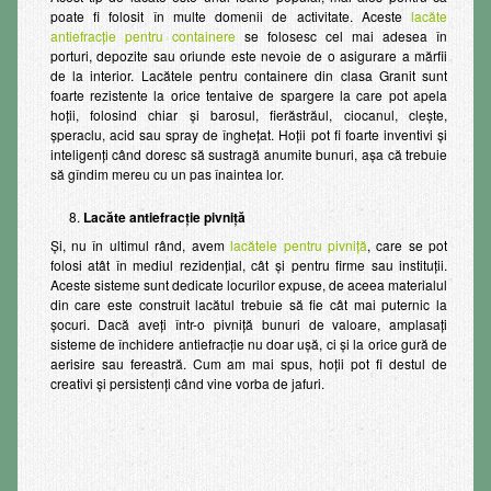
poate fi folosit în multe domenii de activitate. Aceste
lacăte
antiefracţie pentru containere
se folosesc cel mai adesea în
porturi, depozite sau oriunde este nevoie de o asigurare a mărfii
de la interior. Lacătele pentru containere din clasa Granit sunt
foarte rezistente la orice tentaive de spargere la care pot apela
hoţii, folosind chiar şi barosul, fierăstrăul, ciocanul, cleşte,
şperaclu, acid sau spray de îngheţat. Hoţii pot fi foarte inventivi şi
inteligenţi când doresc să sustragă anumite bunuri, aşa că trebuie
să gîndim mereu cu un pas înaintea lor.
Lacăte antiefracție pivniță
Şi, nu în ultimul rând, avem
lacătele pentru pivniţă
, care se pot
folosi atât în mediul rezidenţial, cât şi pentru firme sau instituţii.
Aceste sisteme sunt dedicate locurilor expuse, de aceea materialul
din care este construit lacătul trebuie să fie cât mai puternic la
şocuri. Dacă aveţi într-o pivniţă bunuri de valoare, amplasaţi
sisteme de închidere antiefracţie nu doar uşă, ci şi la orice gură de
aerisire sau fereastră. Cum am mai spus, hoţii pot fi destul de
creativi şi persistenţi când vine vorba de jafuri.