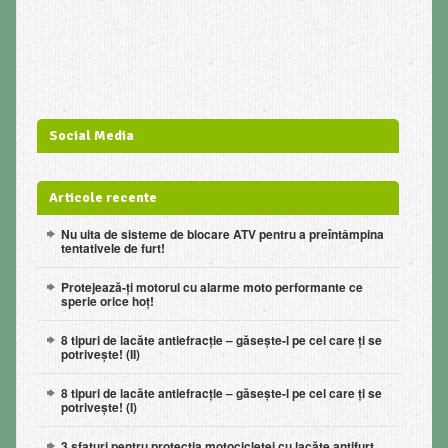
Social Media
Articole recente
Nu uita de sisteme de blocare ATV pentru a preîntâmpina
tentativele de furt!
Protejează-ți motorul cu alarme moto performante ce
sperie orice hoț!
8 tipuri de lacăte antiefracție – găsește-l pe cel care ți se
potrivește! (II)
8 tipuri de lacăte antiefracție – găsește-l pe cel care ți se
potrivește! (I)
3 sfaturi pentru protecţia motocicletei cu lacăte antifurt