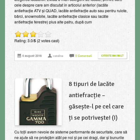
cele despre care am discutat în articolul anterior (lacăte
antiefracţie ATV şi QUAD, lacăte antiefracţie auto sau pentru rulote,
bărci, snowmobile, lacăte antiefracţie clasice sau lacăte
antiefracţie ferestre) plus alte patru, după cum
Rating: 3.0/
5
(2 votes cast)
4 august 2016
catalina
0 Comentarii
CITESTE MAI MULT
8 tipuri de lacăte
antiefracție –
găsește-l pe cel care
ți se potrivește! (I)
Cu toții avem nevoie de sisteme performante de securitate, care să
ne ajute să ne protejăm atât pe noi și pe cei dragi, dar și bunurile