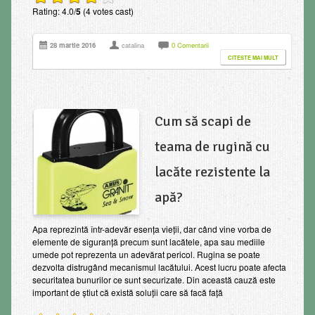
Rating: 4.0/
5
(4 votes cast)
28 martie 2016
catalina
0 Comentarii
CITESTE MAI MULT
Cum să scapi de
teama de rugină cu
lacăte rezistente la
apă?
Apa reprezintă într-adevăr esența vieții, dar când vine vorba de
elemente de siguranță precum sunt lacătele, apa sau mediile
umede pot reprezenta un adevărat pericol. Rugina se poate
dezvolta distrugând mecanismul lacătului. Acest lucru poate afecta
securitatea bunurilor ce sunt securizate. Din această cauză este
important de știut că există soluții care să facă față