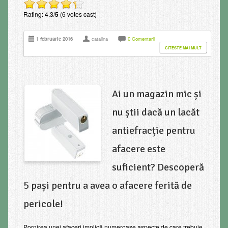
Rating: 4.3/
5
(6 votes cast)
1 februarie 2016
catalina
0 Comentarii
CITESTE MAI MULT
Ai un magazin mic și
nu știi dacă un lacăt
antiefracție pentru
afacere este
suficient? Descoperă
5 pași pentru a avea o afacere ferită de
pericole!
Pornirea unei afaceri implică numeroase aspecte de care trebuie