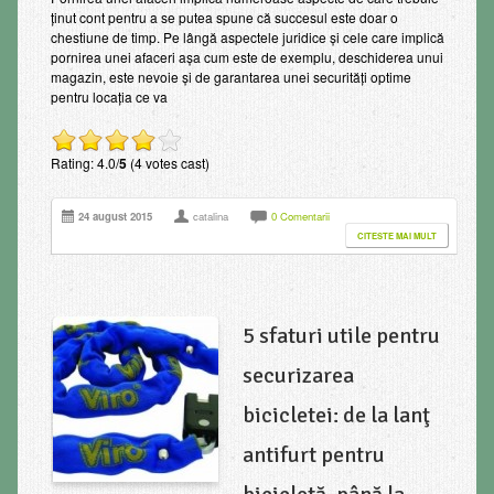
ținut cont pentru a se putea spune că succesul este doar o
chestiune de timp. Pe lângă aspectele juridice și cele care implică
pornirea unei afaceri așa cum este de exemplu, deschiderea unui
magazin, este nevoie și de garantarea unei securități optime
pentru locația ce va
Rating: 4.0/
5
(4 votes cast)
24 august 2015
catalina
0 Comentarii
CITESTE MAI MULT
5 sfaturi utile pentru
securizarea
bicicletei: de la lanţ
antifurt pentru