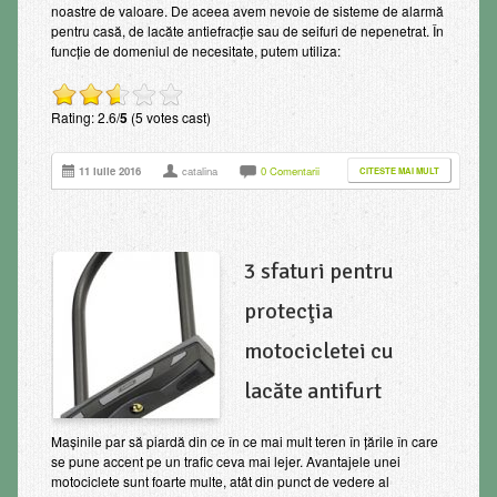
noastre de valoare. De aceea avem nevoie de sisteme de alarmă
pentru casă, de lacăte antiefracție sau de seifuri de nepenetrat. În
funcție de domeniul de necesitate, putem utiliza:
Rating: 2.6/
5
(5 votes cast)
11 iulie 2016
catalina
0 Comentarii
CITESTE MAI MULT
3 sfaturi pentru
protecţia
motocicletei cu
lacăte antifurt
Mașinile par să piardă din ce în ce mai mult teren în țările în care
se pune accent pe un trafic ceva mai lejer. Avantajele unei
motociclete sunt foarte multe, atât din punct de vedere al