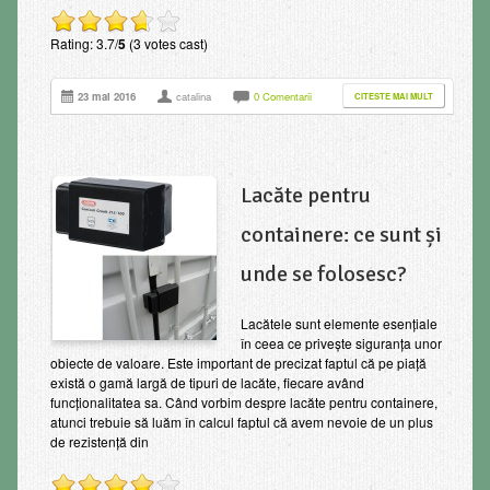
Rating: 3.7/
5
(3 votes cast)
23 mai 2016
catalina
0 Comentarii
CITESTE MAI MULT
Lacăte pentru
containere: ce sunt și
unde se folosesc?
Lacătele sunt elemente esențiale
în ceea ce privește siguranța unor
obiecte de valoare. Este important de precizat faptul că pe piață
există o gamă largă de tipuri de lacăte, fiecare având
funcționalitatea sa. Când vorbim despre lacăte pentru containere,
atunci trebuie să luăm în calcul faptul că avem nevoie de un plus
de rezistență din