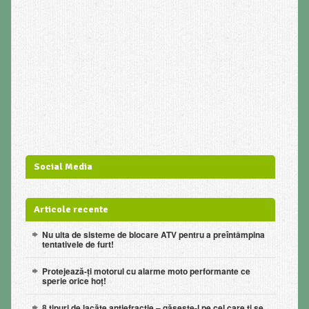
Social Media
Articole recente
Nu uita de sisteme de blocare ATV pentru a preîntâmpina
tentativele de furt!
Protejează-ți motorul cu alarme moto performante ce
sperie orice hoț!
8 tipuri de lacăte antiefracție – găsește-l pe cel care ți se