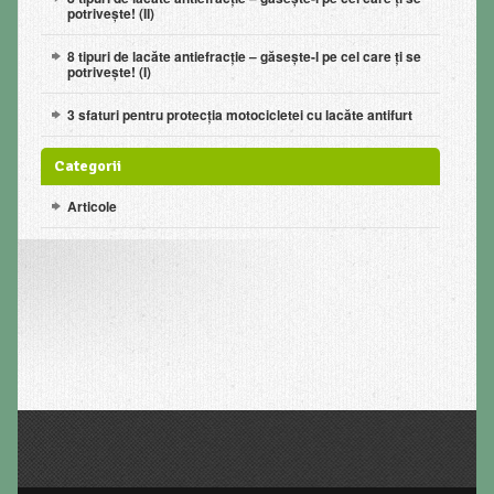
potrivește! (II)
8 tipuri de lacăte antiefracție – găsește-l pe cel care ți se
potrivește! (I)
3 sfaturi pentru protecţia motocicletei cu lacăte antifurt
Categorii
Articole