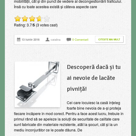
mobilității, cât și din punct de vedere al decongestionării traficului.
Însă cu toate acestea există și câteva aspecte care
Rating: 3.7/
5
(3 votes cast)
13 iunie 2016
catalina
0 Comentarii
CITESTE MAI MULT
Descoperă dacă și tu
ai nevoie de lacăte
pivniță!
Cei care locuiesc la casă înțeleg
foarte bine nevoia de a-și proteja
fiecare încăpere în mod corect. Pentru a face acest lucru, trebuie în
primul rând să se apeleze la soluții de securitate de calitate care
sunt fabricate din materiale rezistente, atât la șocuri, cât și la un
mediu înconjurător ce le poate dăuna. De