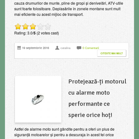
cauza drumurilor de munte, pline de gropi și denivelări, ATV-utile
sunt foarte folositoare. Deplasările în zonele montane sunt mult
mai eficiente cu acest mijloc de transport.
Rating: 3.0/
5
(2 votes cast)
19 septembrie 2016
catalina
0 Comentarii
CITESTE MAI MULT
Protejează-ți motorul
cu alarme moto
performante ce
sperie orice hoț!
Astfel de alarme moto sunt gândite pentru a oferi un plus de
siguranță motoarelor și pentru a descuraja în acest fel orice