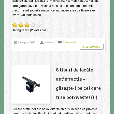
tentativă de furt. Acestea sunt fabricate din materiale de calitate
care garantează o rezistență ridicată la o serie de elemente,
precum sunt șocurile mecanice sau încercarea de tăiere sau
lovire. Cu toate astea,
Rating: 3.0/
5
(2 votes cast)
29 august 2016
catalina
0 Comentarii
CITESTE MAI MULT
8 tipuri de lacăte
antiefracție –
găsește-l pe cel care
ți se potrivește! (II)
Fiecare dintre noi are nevoi diferite chiar şi în ceea ce priveşte
alegerea lacătelor. Există 8 mari categorii de lacăte, printre care