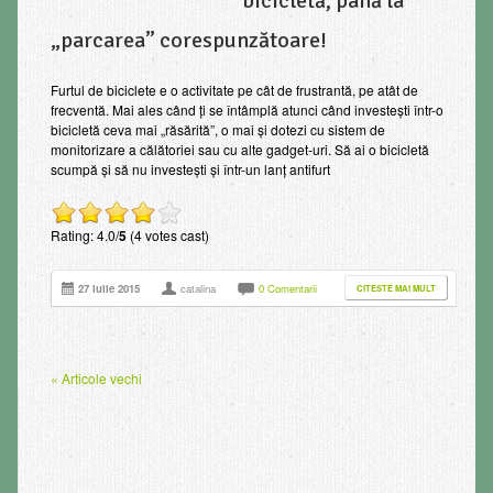
bicicletă, până la
„parcarea” corespunzătoare!
Furtul de biciclete e o activitate pe cât de frustrantă, pe atât de
frecventă. Mai ales când ţi se întâmplă atunci când investeşti într-o
bicicletă ceva mai „răsărită”, o mai şi dotezi cu sistem de
monitorizare a călătoriei sau cu alte gadget-uri. Să ai o bicicletă
scumpă şi să nu investeşti şi într-un lanţ antifurt
Rating: 4.0/
5
(4 votes cast)
27 iulie 2015
catalina
0 Comentarii
CITESTE MAI MULT
« Articole vechi