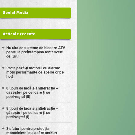
Social Media
Articole recente
Nu uita de sisteme de blocare ATV
pentru a preîntâmpina tentativele
de furt!
Protejează-ți motorul cu alarme
moto performante ce sperie orice
hoț!
8 tipuri de lacăte antiefracție –
găsește-l pe cel care ți se
potrivește! (II)
8 tipuri de lacăte antiefracție –
găsește-l pe cel care ți se
potrivește! (I)
3 sfaturi pentru protecţia
motocicletei cu lacăte antifurt