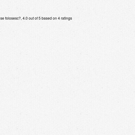
 se folosesc?
,
4.0
out of
5
based on
4
ratings