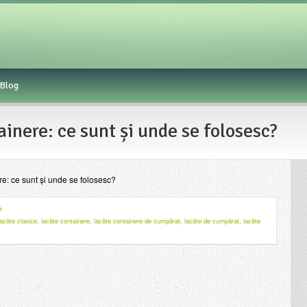
Blog
inere: ce sunt și unde se folosesc?
e: ce sunt și unde se folosesc?
e
lacăte clasice
,
lacăte containere
,
lacăte containere de cumpărat
,
lacăte de cumpărat
,
lacăte