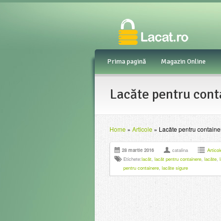
Prima pagină
Magazin Online
Lacăte pentru conta
Home
»
Articole
»
Lacăte pentru container
28 martie 2016
catalina
Articol
Etichete:
lacăt
,
lacăt pentru containere
,
lacăte
,
pentru containere
,
lacăte sigure