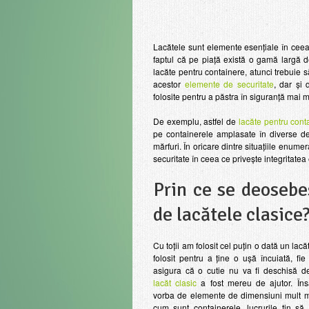
Lacătele sunt elemente esențiale în ceea
faptul că pe piață există o gamă largă d
lacăte pentru containere, atunci trebuie 
acestor
elemente de securitate
, dar și 
folosite pentru a păstra în siguranță mai 
De exemplu, astfel de
lacăte pentru cont
pe containerele amplasate în diverse dep
mărfuri. În oricare dintre situațiile enu
securitate în ceea ce privește integritatea
Prin ce se deosebe
de lacătele clasice
Cu toții am folosit cel puțin o dată un lacă
folosit pentru a ține o ușă încuiată, fi
asigura că o cutie nu va fi deschisă de
lacăt clasic
a fost mereu de ajutor. În
vorba de elemente de dimensiuni mult m
cum sunt containerele, lucrurile tin să