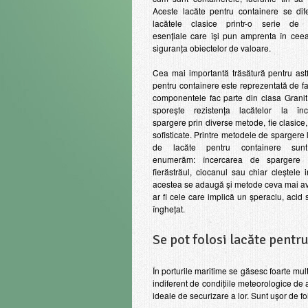
Aceste lacăte pentru containere se dif
lacătele clasice printr-o serie de ca
esențiale care își pun amprenta în ceea
siguranța obiectelor de valoare.
Cea mai importantă trăsătură pentru ast
pentru containere este reprezentată de fa
componentele fac parte din clasa Granit
sporește rezistența lacătelor la înc
spargere prin diverse metode, fie clasice,
sofisticate. Printre metodele de spargere l
de lacăte pentru containere sunt 
enumerăm: încercarea de spargere 
fierăstrăul, ciocanul sau chiar cleștele i
acestea se adaugă și metode ceva mai a
ar fi cele care implică un șperaclu, acid
înghețat.
Se pot folosi lacăte pentr
În porturile maritime se găsesc foarte mul
indiferent de condițiile meteorologice de 
ideale de securizare a lor. Sunt ușor de fo