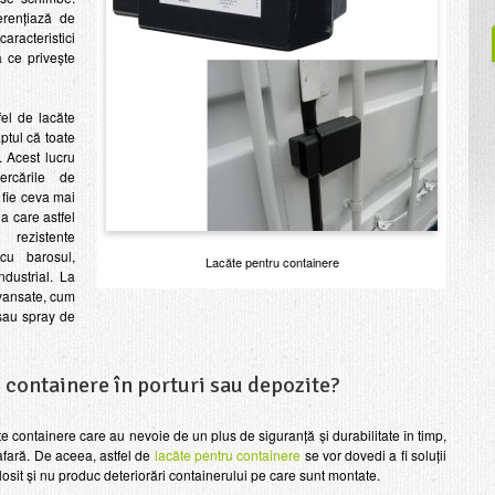
erențiază de
racteristici
 ce privește
fel de lacăte
ptul că toate
. Acest lucru
ercările de
 fie ceva mai
a care astfel
rezistente
cu barosul,
Lacăte pentru containere
ndustrial. La
vansate, cum
 sau spray de
u containere în porturi sau depozite?
te containere care au nevoie de un plus de siguranță și durabilitate în timp,
afară. De aceea, astfel de
lacăte pentru containere
se vor dovedi a fi soluții
losit și nu produc deteriorări containerului pe care sunt montate.