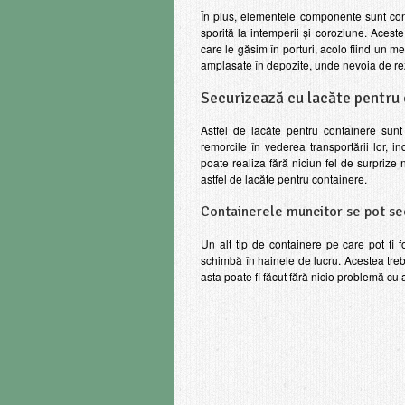
În plus, elementele componente sunt const
sporită la intemperii și coroziune. Aces
care le găsim în porturi, acolo fiind un me
amplasate în depozite, unde nevoia de rezis
Securizează cu lacăte pentru
Astfel de lacăte pentru containere sunt
remorcile în vederea transportării lor, in
poate realiza fără niciun fel de surprize
astfel de lacăte pentru containere.
Containerele muncitor se pot sec
Un alt tip de containere pe care pot fi f
schimbă în hainele de lucru. Acestea tre
asta poate fi făcut fără nicio problemă cu 