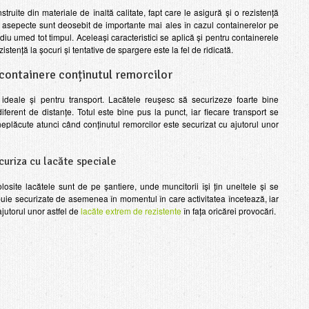
ruite din materiale de înaltă calitate, fapt care le asigură și o rezistență
te asepecte sunt deosebit de importante mai ales în cazul containerelor pe
diu umed tot timpul. Aceleași caracteristici se aplică și pentru containerele
tență la șocuri și tentative de spargere este la fel de ridicată.
 containere conținutul remorcilor
 ideale și pentru transport. Lacătele reușesc să securizeze foarte bine
diferent de distanțe. Totul este bine pus la punct, iar fiecare transport se
 neplăcute atunci când conținutul remorcilor este securizat cu ajutorul unor
uriza cu lacăte speciale
olosite lacătele sunt de pe șantiere, unde muncitorii își țin uneltele și se
buie securizate de asemenea în momentul în care activitatea încetează, iar
ajutorul unor astfel de
lacăte extrem de rezistente
în fața oricărei provocări.