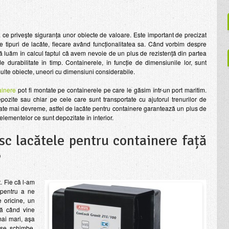
 ce privește siguranța unor obiecte de valoare. Este important de precizat
e tipuri de lacăte, fiecare având funcționalitatea sa. Când vorbim despre
să luăm în calcul faptul că avem nevoie de un plus de rezistență din partea
de durabilitate în timp. Containerele, în funcție de dimensiunile lor, sunt
multe obiecte, uneori cu dimensiuni considerabile.
ainere
pot fi montate pe containerele pe care le găsim într-un port maritim.
ozite sau chiar pe cele care sunt transportate cu ajutorul trenurilor de
merate mai devreme, astfel de lacăte pentru containere garantează un plus de
 elementelor ce sunt depozitate în interior.
sc lacătele pentru containere față
?
t. Fie că l-am
e pentru a ne
 oricine, un
să când vine
ai mari, așa
 se schimbe.