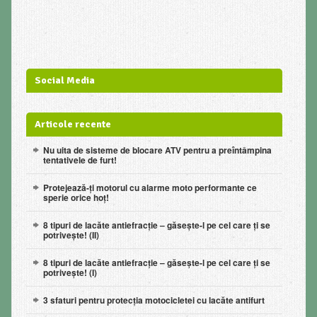
Social Media
Articole recente
Nu uita de sisteme de blocare ATV pentru a preîntâmpina
tentativele de furt!
Protejează-ți motorul cu alarme moto performante ce
sperie orice hoț!
8 tipuri de lacăte antiefracție – găsește-l pe cel care ți se
potrivește! (II)
8 tipuri de lacăte antiefracție – găsește-l pe cel care ți se
potrivește! (I)
3 sfaturi pentru protecţia motocicletei cu lacăte antifurt