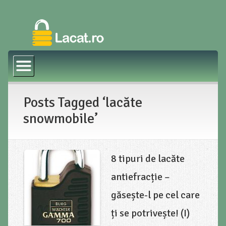
Prima pagină
Magazin Online
Posts Tagged ‘lacăte
Blog
snowmobile’
8 tipuri de lacăte
antiefracție –
găsește-l pe cel care
ți se potrivește! (I)