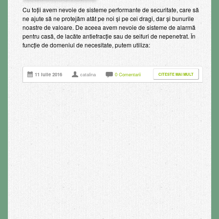
Cu toții avem nevoie de sisteme performante de securitate, care să
ne ajute să ne protejăm atât pe noi și pe cei dragi, dar și bunurile
noastre de valoare. De aceea avem nevoie de sisteme de alarmă
pentru casă, de lacăte antiefracție sau de seifuri de nepenetrat. În
funcție de domeniul de necesitate, putem utiliza:
11 iulie 2016
catalina
0 Comentarii
CITESTE MAI MULT