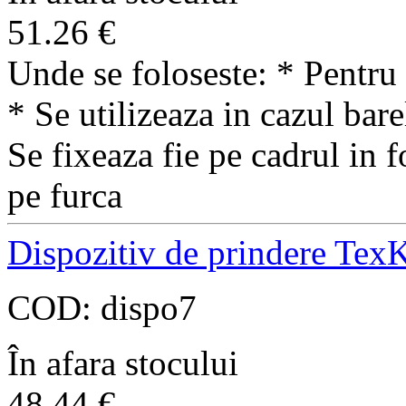
51.26
€
Unde se foloseste: * Pentru 
* Se utilizeaza in cazul ba
Se fixeaza fie pe cadrul in f
pe furca
Dispozitiv de prindere Tex
COD:
dispo7
În afara stocului
48.44
€