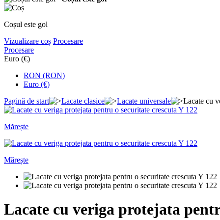
Coșul este gol
Vizualizare coș
Procesare
Procesare
Euro (€)
RON (RON)
Euro (€)
Pagină de start
Lacate clasice
Lacate universale
Lacate cu ve
Mărește
Mărește
Lacate cu veriga protejata pentr