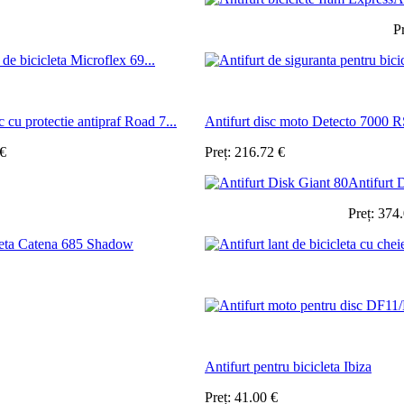
P
 de bicicleta Microflex 69...
c cu protectie antipraf Road 7...
Antifurt disc moto Detecto 7000 R
€
Preț:
216.72
€
Antifurt 
Preț:
374
cleta Catena 685 Shadow
Antifurt pentru bicicleta Ibiza
Preț:
41.00
€