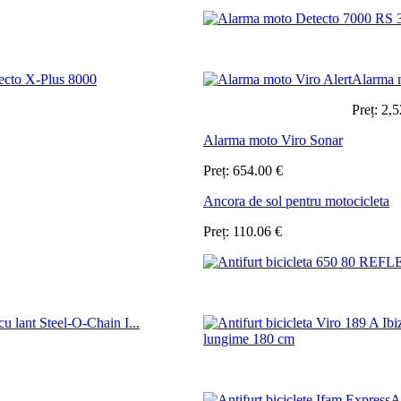
ecto X-Plus 8000
Alarma m
Preț:
2,5
Alarma moto Viro Sonar
Preț:
654.00
€
Ancora de sol pentru motocicleta
Preț:
110.06
€
 cu lant Steel-O-Chain I...
A