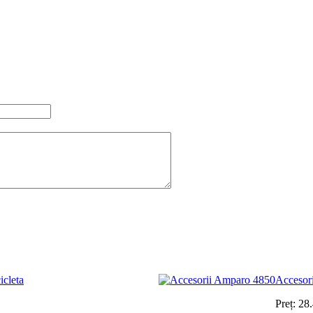
icleta
Accesor
Preț:
28