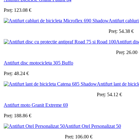
Preț:
123.08
€
Antifurt cabluri
Preț:
54.38
€
Antifurt dis
Preț:
26.00
Antifurt disc motocicleta 305 Buffo
Preț:
48.24
€
Antifurt lant de bici
Preț:
54.12
€
Antifurt moto Granit Extreme 69
Preț:
188.86
€
Antifurt Otel Personalizat 50
Preț:
106.00
€