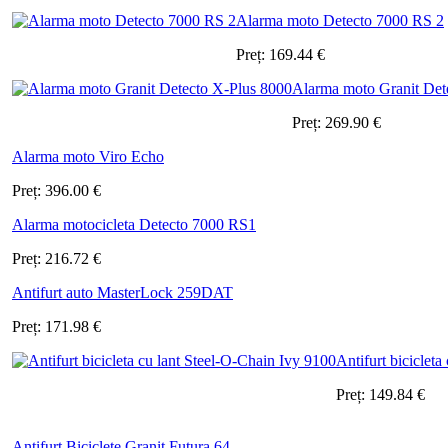
Alarma moto Detecto 7000 RS 2
Preț:
169.44
€
Alarma moto Granit Det
Preț:
269.90
€
Alarma moto Viro Echo
Preț:
396.00
€
Alarma motocicleta Detecto 7000 RS1
Preț:
216.72
€
Antifurt auto MasterLock 259DAT
Preț:
171.98
€
Antifurt bicicleta
Preț:
149.84
€
Antifurt Biciclete Granit Futura 64