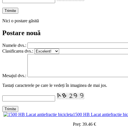
Nici o postare găsită
Postare nouă
Numele dvs.:
Clasificarea dvs.:
Mesajul dvs.:
Tastați caracterele pe care le vedeți în imaginea de mai jos.
1500 HB Lacat antiefractie bic
Preț:
39.46
€