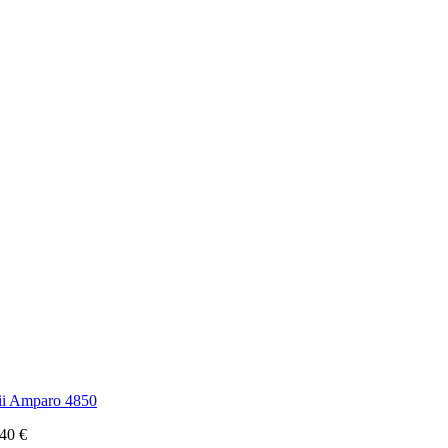
ii Amparo 4850
.40
€