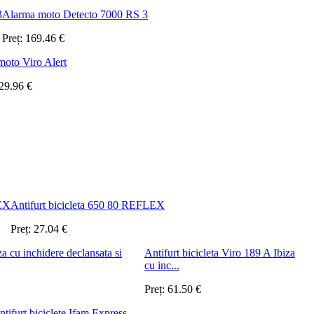
Alarma moto Detecto 7000 RS 3
Preț:
169.46
€
oto Viro Alert
29.96
€
Antifurt bicicleta 650 80 REFLEX
Preț:
27.04
€
Antifurt bicicleta Viro 189 A Ibiza
cu inc...
Preț:
61.50
€
ntifurt biciclete Ifam Express