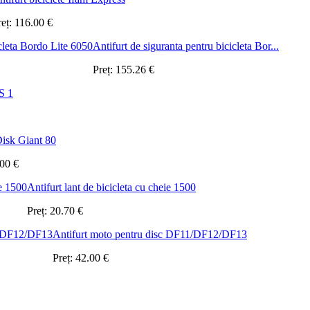
reț:
116.00
€
Antifurt de siguranta pentru bicicleta Bor...
Preț:
155.26
€
S 1
Disk Giant 80
.00
€
Antifurt lant de bicicleta cu cheie 1500
Preț:
20.70
€
Antifurt moto pentru disc DF11/DF12/DF13
Preț:
42.00
€