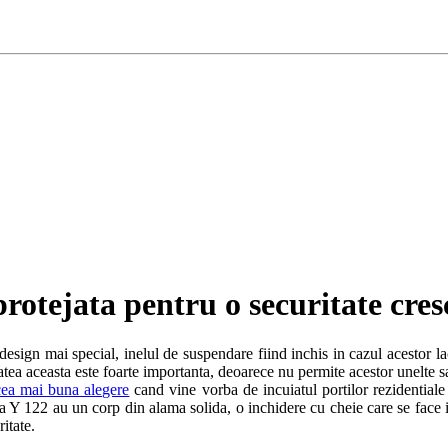
protejata pentru o securitate cre
sign mai special, inelul de suspendare fiind inchis in cazul acestor la
itatea aceasta este foarte importanta, deoarece nu permite acestor unelte sa
cea mai buna alegere
cand vine vorba de incuiatul portilor rezidentiale
uta Y 122 au un corp din alama solida, o inchidere cu cheie care se fac
itate.