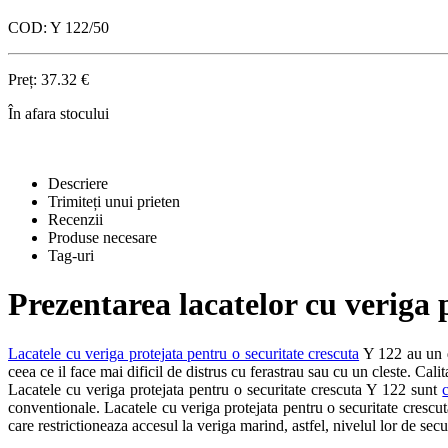
COD:
Y 122/50
Preț:
37.32
€
În afara stocului
Descriere
Trimiteți unui prieten
Recenzii
Produse necesare
Tag-uri
Prezentarea lacatelor cu veriga 
Lacatele cu veriga protejata pentru o securitate crescuta
Y 122 au un de
ceea ce il face mai dificil de distrus cu ferastrau sau cu un cleste. Cal
Lacatele cu veriga protejata pentru o securitate crescuta Y 122 sunt
conventionale. Lacatele cu veriga protejata pentru o securitate cresc
care restrictioneaza accesul la veriga marind, astfel, nivelul lor de secur