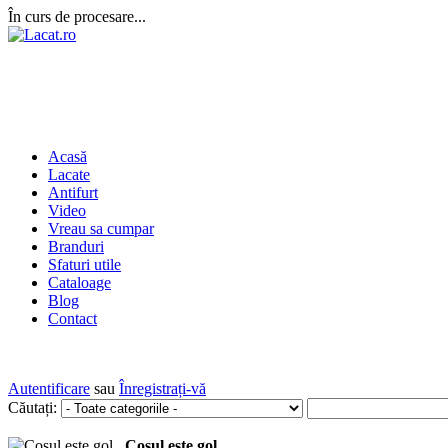
În curs de procesare...
Acasă
Lacate
Antifurt
Video
Vreau sa cumpar
Branduri
Sfaturi utile
Cataloage
Blog
Contact
Autentificare
sau
Înregistrați-vă
Căutați:
Coșul este gol