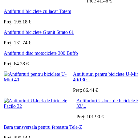
Preț:
41.46
€
Antifurturi biciclete cu lacat Totem
Preț:
195.18
€
Antifurturi biciclete Granit Strato 61
Preț:
131.74
€
Antifurturi disc motociclete 300 Buffo
Preț:
64.28
€
Antifurturi pentru biciclete U-Mi
40/130...
Preț:
86.44
€
Antifurturi U-lock de biciclete 
32/...
Preț:
101.90
€
Bara transversala pentru fereastra Tele-Z
Preț:
390.14
€