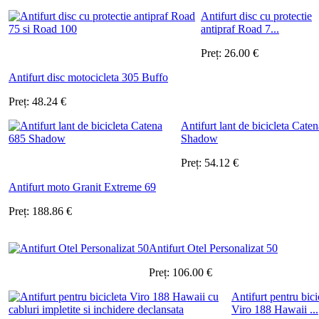
Antifurt disc cu protectie
antipraf Road 7...
Preț:
26.00
€
Antifurt disc motocicleta 305 Buffo
Preț:
48.24
€
Antifurt lant de bicicleta Cate
Shadow
Preț:
54.12
€
Antifurt moto Granit Extreme 69
Preț:
188.86
€
Antifurt Otel Personalizat 50
Preț:
106.00
€
Antifurt pentru bici
Viro 188 Hawaii ...