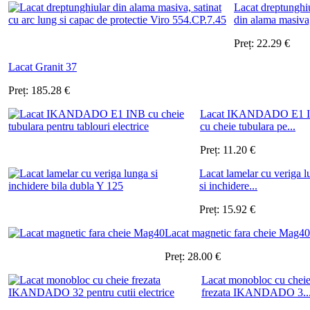
Lacat dreptunghi
din alama masiva, 
Preț:
22.29
€
Lacat Granit 37
Preț:
185.28
€
Lacat IKANDADO E1 
cu cheie tubulara pe...
Preț:
11.20
€
Lacat lamelar cu veriga 
si inchidere...
Preț:
15.92
€
Lacat magnetic fara cheie Mag40
Preț:
28.00
€
Lacat monobloc cu chei
frezata IKANDADO 3..