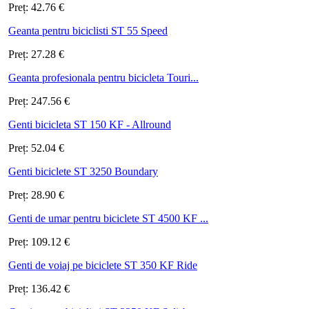
Preț:
42.76
€
Geanta pentru biciclisti ST 55 Speed
Preț:
27.28
€
Geanta profesionala pentru bicicleta Touri...
Preț:
247.56
€
Genti bicicleta ST 150 KF - Allround
Preț:
52.04
€
Genti biciclete ST 3250 Boundary
Preț:
28.90
€
Genti de umar pentru biciclete ST 4500 KF ...
Preț:
109.12
€
Genti de voiaj pe biciclete ST 350 KF Ride
Preț:
136.42
€