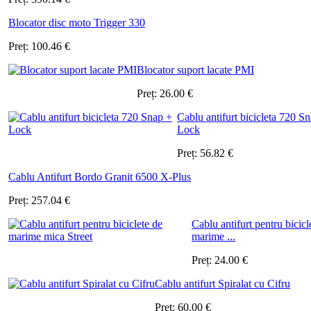
Blocator disc moto Trigger 330
Preț:
100.46
€
Blocator suport lacate PMI
Preț:
26.00
€
Cablu antifurt bicicleta 720 S
Lock
Preț:
56.82
€
Cablu Antifurt Bordo Granit 6500 X-Plus
Preț:
257.04
€
Cablu antifurt pentru bicicl
marime ...
Preț:
24.00
€
Cablu antifurt Spiralat cu Cifru
Preț:
60.00
€