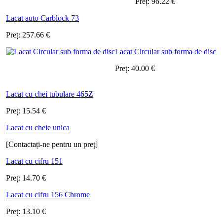
Preț:
96.22
€
Lacat auto Carblock 73
Preț:
257.66
€
Lacat Circular sub forma de disc
Preț:
40.00
€
Lacat cu chei tubulare 465Z
Preț:
15.54
€
Lacat cu cheie unica
[Contactați-ne pentru un preț]
Lacat cu cifru 151
Preț:
14.70
€
Lacat cu cifru 156 Chrome
Preț:
13.10
€