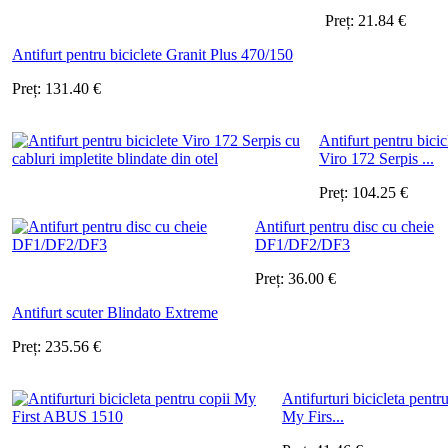
Preț:
21.84
€
Antifurt pentru biciclete Granit Plus 470/150
Preț:
131.40
€
Antifurt pentru bicic
Viro 172 Serpis ...
Preț:
104.25
€
Antifurt pentru disc cu cheie
DF1/DF2/DF3
Preț:
36.00
€
Antifurt scuter Blindato Extreme
Preț:
235.56
€
Antifurturi bicicleta pentr
My Firs...