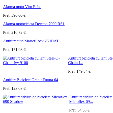
Alarma moto Viro Echo
Preț:
396.00
€
Alarma motocicleta Detecto 7000 RS1
Preț:
216.72
€
Antifurt auto MasterLock 259DAT
Preț:
171.98
€
Antifurt bicicleta cu lant St
Chain I...
Preț:
149.84
€
Antifurt Biciclete Granit Futura 64
Preț:
123.08
€
Antifurt cabluri de bicicleta
Microflex 69...
Preț:
54.38
€