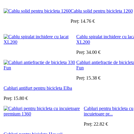
Cablu solid pentru bicicleta 1260
Preț:
14.76
€
Cablu spiralat inchidere cu lac
XL200
Preț:
34.00
€
Cabluri antiefractie de biciclet
Fun
Preț:
15.38
€
Cabluri antifurt pentru bicicleta Elba
Preț:
15.80
€
Cabluri pentru bicicleta cu
incuietoare pr...
Preț:
22.82
€