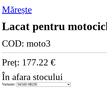
Mărește
Lacat pentru motocic
COD:
moto3
Preț:
177.22
€
În afara stocului
Variante: