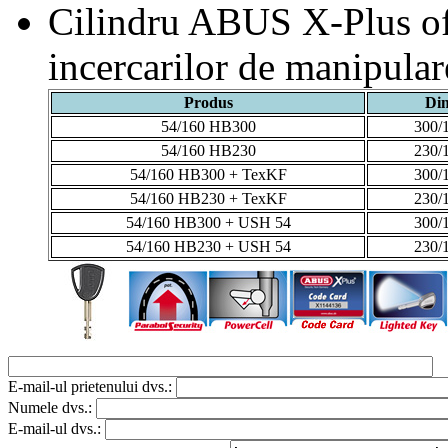
Cilindru ABUS X-Plus of
incercarilor de manipulare
Produs
Di
54/160 HB300
300/
54/160 HB230
230/
54/160 HB300 + TexKF
300/
54/160 HB230 + TexKF
230/
54/160 HB300 + USH 54
300/
54/160 HB230 + USH 54
230/
E-mail-ul prietenului dvs.:
Numele dvs.:
E-mail-ul dvs.: