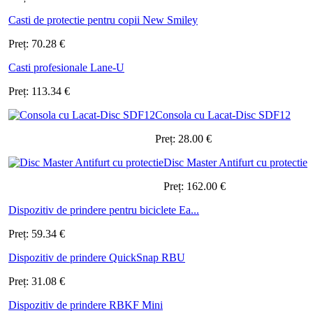
Casti de protectie pentru copii New Smiley
Preț:
70.28
€
Casti profesionale Lane-U
Preț:
113.34
€
Consola cu Lacat-Disc SDF12
Preț:
28.00
€
Disc Master Antifurt cu protectie
Preț:
162.00
€
Dispozitiv de prindere pentru biciclete Ea...
Preț:
59.34
€
Dispozitiv de prindere QuickSnap RBU
Preț:
31.08
€
Dispozitiv de prindere RBKF Mini