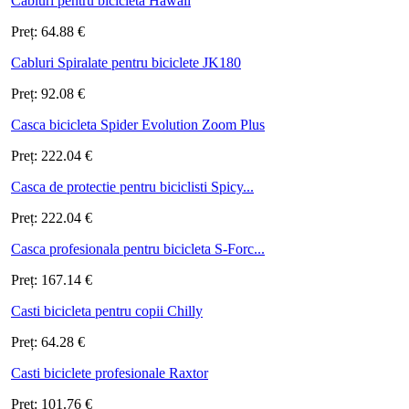
Cabluri pentru bicicleta Hawaii
Preț:
64.88
€
Cabluri Spiralate pentru biciclete JK180
Preț:
92.08
€
Casca bicicleta Spider Evolution Zoom Plus
Preț:
222.04
€
Casca de protectie pentru biciclisti Spicy...
Preț:
222.04
€
Casca profesionala pentru bicicleta S-Forc...
Preț:
167.14
€
Casti bicicleta pentru copii Chilly
Preț:
64.28
€
Casti biciclete profesionale Raxtor
Preț:
101.76
€