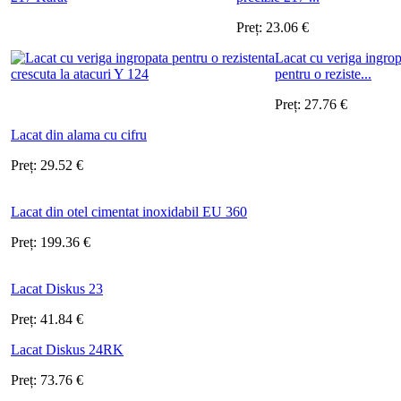
Preț:
23.06
€
Lacat cu veriga ingrop
pentru o reziste...
Preț:
27.76
€
Lacat din alama cu cifru
Preț:
29.52
€
Lacat din otel cimentat inoxidabil EU 360
Preț:
199.36
€
Lacat Diskus 23
Preț:
41.84
€
Lacat Diskus 24RK
Preț:
73.76
€