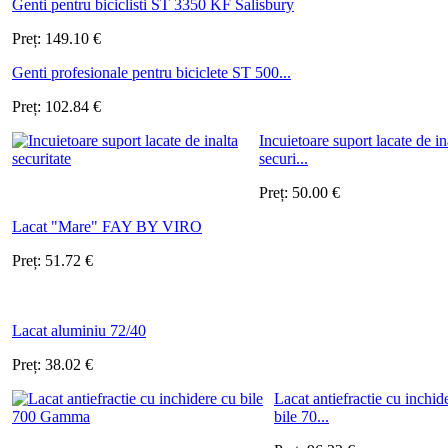
Genti pentru biciclisti ST 3350 KF Salisbury
Preț:
149.10
€
Genti profesionale pentru biciclete ST 500...
Preț:
102.84
€
Incuietoare suport lacate de in
securi...
Preț:
50.00
€
Lacat "Mare" FAY BY VIRO
Preț:
51.72
€
Lacat aluminiu 72/40
Preț:
38.02
€
Lacat antiefractie cu inchid
bile 70...