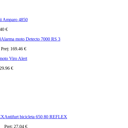
ii Amparo 4850
.40
€
Alarma moto Detecto 7000 RS 3
Preț:
169.46
€
oto Viro Alert
29.96
€
Antifurt bicicleta 650 80 REFLEX
Preț:
27.04
€