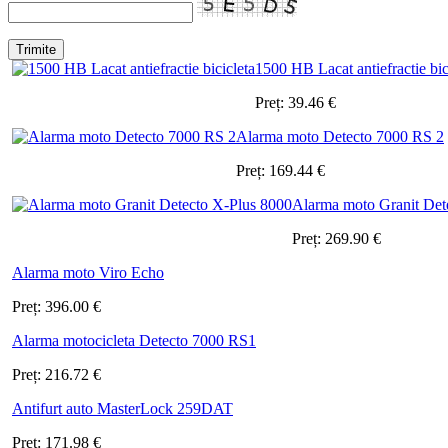
1500 HB Lacat antiefractie bic
Preț:
39.46
€
Alarma moto Detecto 7000 RS 2
Preț:
169.44
€
Alarma moto Granit Det
Preț:
269.90
€
Alarma moto Viro Echo
Preț:
396.00
€
Alarma motocicleta Detecto 7000 RS1
Preț:
216.72
€
Antifurt auto MasterLock 259DAT
Preț:
171.98
€