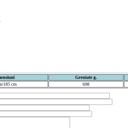
m
ensiuni
Greutate g.
m/185 cm
698