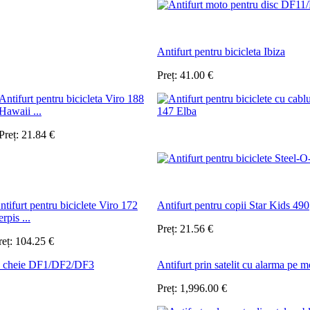
Antifurt pentru bicicleta Ibiza
Preț:
41.00
€
Antifurt pentru bicicleta Viro 188
Hawaii ...
Preț:
21.84
€
ntifurt pentru biciclete Viro 172
Antifurt pentru copii Star Kids 490
rpis ...
Preț:
21.56
€
reț:
104.25
€
 cu cheie DF1/DF2/DF3
Antifurt prin satelit cu alarma pe m
Preț:
1,996.00
€