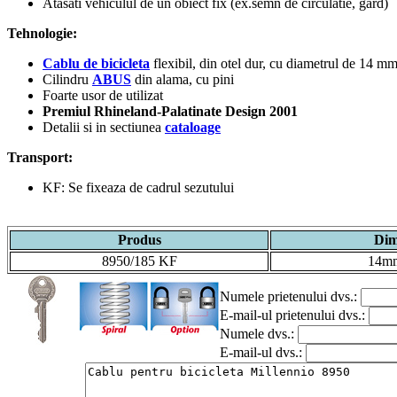
Atasati vehiculul de un obiect fix (ex.semn de circulatie, gard)
Tehnologie:
Cablu de bicicleta
flexibil, din otel dur, cu diametrul de 14 m
Cilindru
ABUS
din alama, cu pini
Foarte usor de utilizat
Premiul Rhineland-Palatinate Design 2001
Detalii si in sectiunea
cataloage
Transport:
KF: Se fixeaza de cadrul
sezutului
Produs
Dim
8950/185 KF
14m
Numele prietenului dvs.:
E-mail-ul prietenului dvs.:
Numele dvs.:
E-mail-ul dvs.: