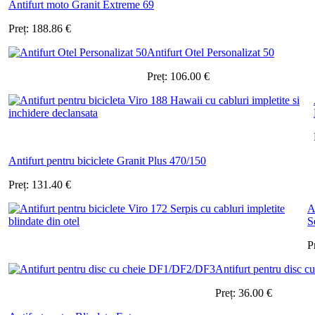
Antifurt moto Granit Extreme 69
Preț:
188.86
€
Antifurt Otel Personalizat 50
Preț:
106.00
€
Antifurt pentru biciclete Granit Plus 470/150
Preț:
131.40
€
A
Se
P
Antifurt pentru disc
Preț:
36.00
€