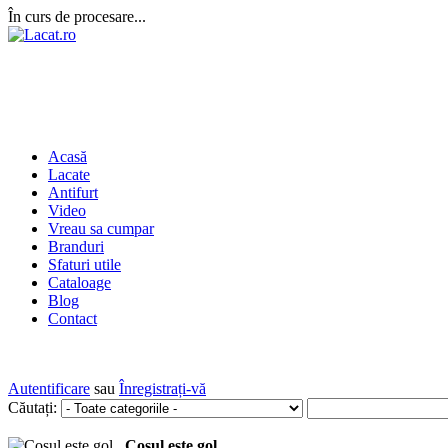
În curs de procesare...
Acasă
Lacate
Antifurt
Video
Vreau sa cumpar
Branduri
Sfaturi utile
Cataloage
Blog
Contact
Autentificare
sau
Înregistrați-vă
Căutați:
Coșul este gol