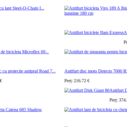
 cu lant Steel-O-Chain I...
A
P
 de bicicleta Microflex 69...
c cu protectie antipraf Road 7...
Antifurt disc moto Detecto 7000 R
€
Preț:
216.72
€
Antifurt 
Preț:
374
cleta Catena 685 Shadow