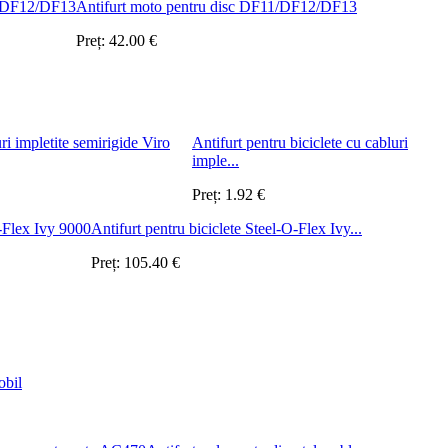
Antifurt moto pentru disc DF11/DF12/DF13
Preț:
42.00
€
Antifurt pentru biciclete cu cabluri
imple...
Preț:
1.92
€
Antifurt pentru biciclete Steel-O-Flex Ivy...
Preț:
105.40
€
obil