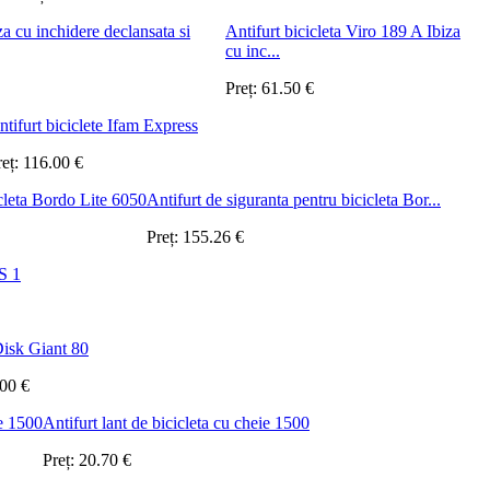
Antifurt bicicleta Viro 189 A Ibiza
cu inc...
Preț:
61.50
€
ntifurt biciclete Ifam Express
reț:
116.00
€
Antifurt de siguranta pentru bicicleta Bor...
Preț:
155.26
€
S 1
Disk Giant 80
.00
€
Antifurt lant de bicicleta cu cheie 1500
Preț:
20.70
€