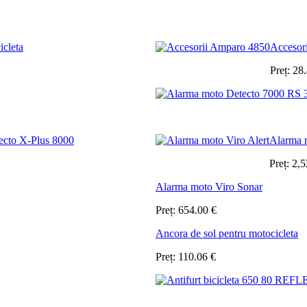
icleta
Accesor
Preț:
28
ecto X-Plus 8000
Alarma m
Preț:
2,5
Alarma moto Viro Sonar
Preț:
654.00
€
Ancora de sol pentru motocicleta
Preț:
110.06
€