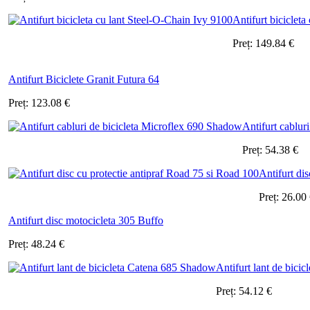
Antifurt bicicleta
Preț:
149.84
€
Antifurt Biciclete Granit Futura 64
Preț:
123.08
€
Antifurt cabluri
Preț:
54.38
€
Antifurt dis
Preț:
26.00
Antifurt disc motocicleta 305 Buffo
Preț:
48.24
€
Antifurt lant de bici
Preț:
54.12
€