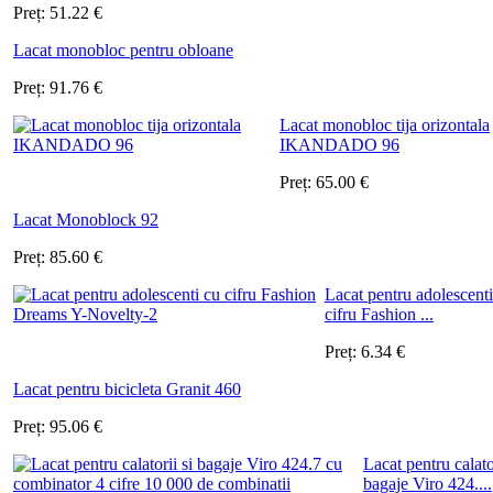
Preț:
51.22
€
Lacat monobloc pentru obloane
Preț:
91.76
€
Lacat monobloc tija orizontala
IKANDADO 96
Preț:
65.00
€
Lacat Monoblock 92
Preț:
85.60
€
Lacat pentru adolescenti
cifru Fashion ...
Preț:
6.34
€
Lacat pentru bicicleta Granit 460
Preț:
95.06
€
Lacat pentru calator
bagaje Viro 424....