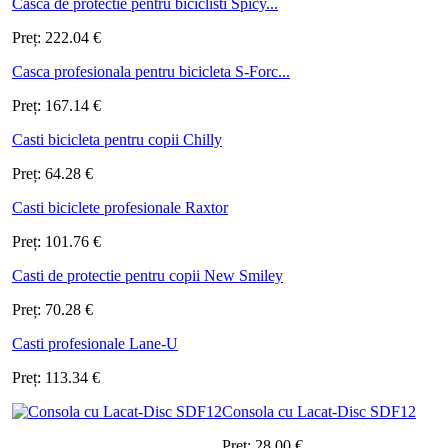
Casca de protectie pentru biciclisti Spicy...
Preț:
222.04
€
Casca profesionala pentru bicicleta S-Forc...
Preț:
167.14
€
Casti bicicleta pentru copii Chilly
Preț:
64.28
€
Casti biciclete profesionale Raxtor
Preț:
101.76
€
Casti de protectie pentru copii New Smiley
Preț:
70.28
€
Casti profesionale Lane-U
Preț:
113.34
€
Consola cu Lacat-Disc SDF12
Preț:
28.00
€