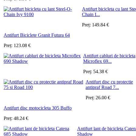
Antifurt bicicleta cu lant St
Chain I...
Preț:
149.84
€
Antifurt Biciclete Granit Futura 64
Preț:
123.08
€
Antifurt cabluri de bicicleta
Microflex 69...
Preț:
54.38
€
Antifurt disc cu protectie
antipraf Road 7...
Preț:
26.00
€
Antifurt disc motocicleta 305 Buffo
Preț:
48.24
€
Antifurt lant de bicicleta Cate
Shadow