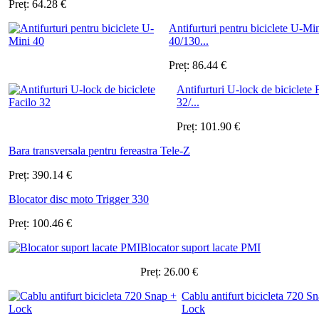
Preț:
64.28
€
Antifurturi pentru biciclete U-Mi
40/130...
Preț:
86.44
€
Antifurturi U-lock de biciclete 
32/...
Preț:
101.90
€
Bara transversala pentru fereastra Tele-Z
Preț:
390.14
€
Blocator disc moto Trigger 330
Preț:
100.46
€
Blocator suport lacate PMI
Preț:
26.00
€
Cablu antifurt bicicleta 720 S
Lock