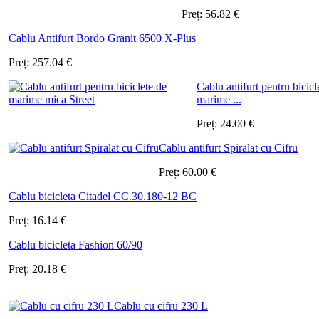
Preț:
56.82
€
Cablu Antifurt Bordo Granit 6500 X-Plus
Preț:
257.04
€
Cablu antifurt pentru bicicl
marime ...
Preț:
24.00
€
Cablu antifurt Spiralat cu Cifru
Preț:
60.00
€
Cablu bicicleta Citadel CC.30.180-12 BC
Preț:
16.14
€
Cablu bicicleta Fashion 60/90
Preț:
20.18
€
Cablu cu cifru 230 L