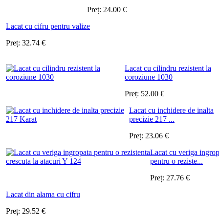
Preț:
24.00
€
Lacat cu cifru pentru valize
Preț:
32.74
€
Lacat cu cilindru rezistent la
coroziune 1030
Preț:
52.00
€
Lacat cu inchidere de inalta
precizie 217 ...
Preț:
23.06
€
Lacat cu veriga ingrop
pentru o reziste...
Preț:
27.76
€
Lacat din alama cu cifru
Preț:
29.52
€