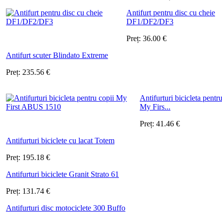
Antifurt pentru disc cu cheie
DF1/DF2/DF3
Preț:
36.00
€
Antifurt scuter Blindato Extreme
Preț:
235.56
€
Antifurturi bicicleta pentr
My Firs...
Preț:
41.46
€
Antifurturi biciclete cu lacat Totem
Preț:
195.18
€
Antifurturi biciclete Granit Strato 61
Preț:
131.74
€
Antifurturi disc motociclete 300 Buffo