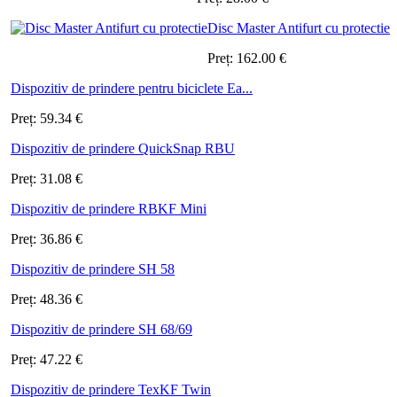
Disc Master Antifurt cu protectie
Preț:
162.00
€
Dispozitiv de prindere pentru biciclete Ea...
Preț:
59.34
€
Dispozitiv de prindere QuickSnap RBU
Preț:
31.08
€
Dispozitiv de prindere RBKF Mini
Preț:
36.86
€
Dispozitiv de prindere SH 58
Preț:
48.36
€
Dispozitiv de prindere SH 68/69
Preț:
47.22
€
Dispozitiv de prindere TexKF Twin