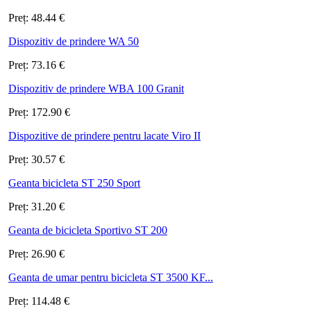
Preț:
48.44
€
Dispozitiv de prindere WA 50
Preț:
73.16
€
Dispozitiv de prindere WBA 100 Granit
Preț:
172.90
€
Dispozitive de prindere pentru lacate Viro II
Preț:
30.57
€
Geanta bicicleta ST 250 Sport
Preț:
31.20
€
Geanta de bicicleta Sportivo ST 200
Preț:
26.90
€
Geanta de umar pentru bicicleta ST 3500 KF...
Preț:
114.48
€