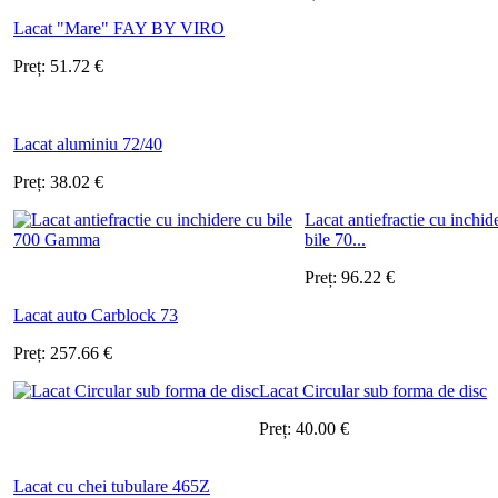
Lacat "Mare" FAY BY VIRO
Preț:
51.72
€
Lacat aluminiu 72/40
Preț:
38.02
€
Lacat antiefractie cu inchid
bile 70...
Preț:
96.22
€
Lacat auto Carblock 73
Preț:
257.66
€
Lacat Circular sub forma de disc
Preț:
40.00
€
Lacat cu chei tubulare 465Z