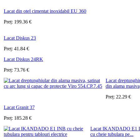
Lacat din otel cimentat inoxidabil EU 360
Preț:
199.36
€
Lacat Diskus 23
Preț:
41.84
€
Lacat Diskus 24RK
Preț:
73.76
€
Lacat dreptunghi
din alama masiva, 
Preț:
22.29
€
Lacat Granit 37
Preț:
185.28
€
Lacat IKANDADO E1 
cu cheie tubulara pe...