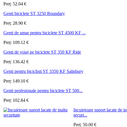
Preț:
52.04
€
Genti biciclete ST 3250 Boundary
Preț:
28.90
€
Genti de umar pentru biciclete ST 4500 KF ...
Preț:
109.12
€
Genti de voiaj pe biciclete ST 350 KF Ride
Preț:
136.42
€
Genti pentru biciclisti ST 3350 KF Salisbury
Preț:
149.10
€
Genti profesionale pentru biciclete ST 500...
Preț:
102.84
€
Incuietoare suport lacate de in
securi...
Preț:
50.00
€