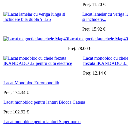
Preț:
11.20
€
Lacat lamelar cu veriga 
si inchidere...
Preț:
15.92
€
Lacat magnetic fara cheie Mag40
Preț:
28.00
€
Lacat monobloc cu chei
frezata IKANDADO 3..
Preț:
12.14
€
Lacat Monobloc Euromonolith
Preț:
174.34
€
Lacat monobloc pentru lanturi Blocca Catena
Preț:
102.92
€
Lacat monobloc pentru lanturi Supermorso