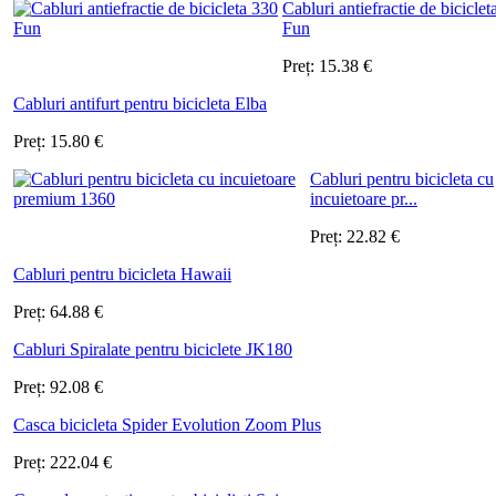
Cabluri antiefractie de biciclet
Fun
Preț:
15.38
€
Cabluri antifurt pentru bicicleta Elba
Preț:
15.80
€
Cabluri pentru bicicleta cu
incuietoare pr...
Preț:
22.82
€
Cabluri pentru bicicleta Hawaii
Preț:
64.88
€
Cabluri Spiralate pentru biciclete JK180
Preț:
92.08
€
Casca bicicleta Spider Evolution Zoom Plus
Preț:
222.04
€