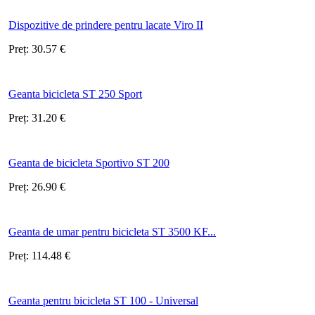
Dispozitive de prindere pentru lacate Viro II
Preț:
30.57
€
Geanta bicicleta ST 250 Sport
Preț:
31.20
€
Geanta de bicicleta Sportivo ST 200
Preț:
26.90
€
Geanta de umar pentru bicicleta ST 3500 KF...
Preț:
114.48
€
Geanta pentru bicicleta ST 100 - Universal