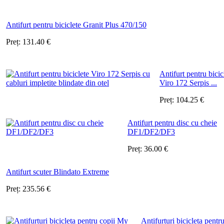
Antifurt pentru biciclete Granit Plus 470/150
Preț:
131.40
€
Antifurt pentru bicic
Viro 172 Serpis ...
Preț:
104.25
€
Antifurt pentru disc cu cheie
DF1/DF2/DF3
Preț:
36.00
€
Antifurt scuter Blindato Extreme
Preț:
235.56
€
Antifurturi bicicleta pentr