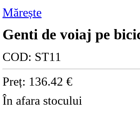
Mărește
Genti de voiaj pe bic
COD:
ST11
Preț:
136.42
€
În afara stocului