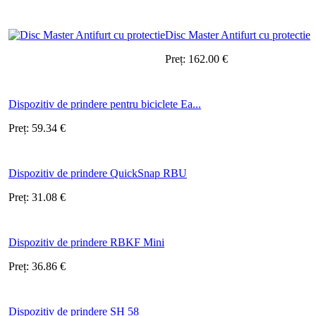
Disc Master Antifurt cu protectie
Preț:
162.00
€
Dispozitiv de prindere pentru biciclete Ea...
Preț:
59.34
€
Dispozitiv de prindere QuickSnap RBU
Preț:
31.08
€
Dispozitiv de prindere RBKF Mini
Preț:
36.86
€
Dispozitiv de prindere SH 58