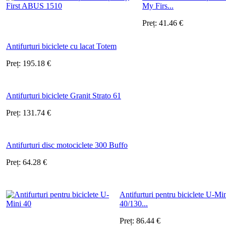
My Firs...
Preț:
41.46
€
Antifurturi biciclete cu lacat Totem
Preț:
195.18
€
Antifurturi biciclete Granit Strato 61
Preț:
131.74
€
Antifurturi disc motociclete 300 Buffo
Preț:
64.28
€
Antifurturi pentru biciclete U-Mi
40/130...
Preț:
86.44
€