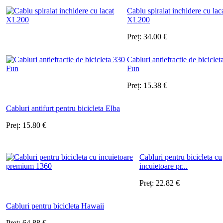
Cablu spiralat inchidere cu lac
XL200
Preț:
34.00
€
Cabluri antiefractie de biciclet
Fun
Preț:
15.38
€
Cabluri antifurt pentru bicicleta Elba
Preț:
15.80
€
Cabluri pentru bicicleta cu
incuietoare pr...
Preț:
22.82
€
Cabluri pentru bicicleta Hawaii
Preț:
64.88
€