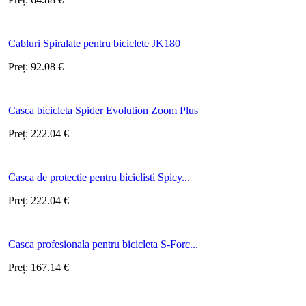
Cabluri Spiralate pentru biciclete JK180
Preț:
92.08
€
Casca bicicleta Spider Evolution Zoom Plus
Preț:
222.04
€
Casca de protectie pentru biciclisti Spicy...
Preț:
222.04
€
Casca profesionala pentru bicicleta S-Forc...
Preț:
167.14
€