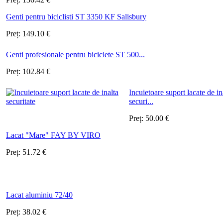
Genti pentru biciclisti ST 3350 KF Salisbury
Preț:
149.10
€
Genti profesionale pentru biciclete ST 500...
Preț:
102.84
€
Incuietoare suport lacate de in
securi...
Preț:
50.00
€
Lacat "Mare" FAY BY VIRO
Preț:
51.72
€
Lacat aluminiu 72/40
Preț:
38.02
€