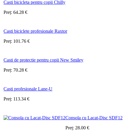
Casti bicicleta pentru copii Chilly
Preț:
64.28
€
Casti biciclete profesionale Raxtor
Preț:
101.76
€
Casti de protectie pentru copii New Smiley
Preț:
70.28
€
Casti profesionale Lane-U
Preț:
113.34
€
Consola cu Lacat-Disc SDF12
Preț:
28.00
€