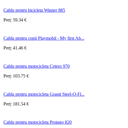
Cablu pentru bicicleta Winner 885
Preț:
59.34
€
Cablu pentru copii Playmobil - My first Ab...
Preț:
41.46
€
Cablu pentru motocicleta Cetero 970
Preț:
103.75
€
Cablu pentru motocicleta Granit Steel-O-Fl...
Preț:
181.54
€
Cablu pentru motocicleta Protago 820