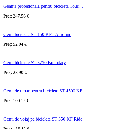
Geanta profesionala pentru bicicleta Touri...
Preț:
247.56
€
Genti bicicleta ST 150 KF - Allround
Preț:
52.04
€
Genti biciclete ST 3250 Boundary
Preț:
28.90
€
Genti de umar pentru biciclete ST 4500 KF ...
Preț:
109.12
€
Genti de voiaj pe biciclete ST 350 KF Ride
Preț:
136.42
€