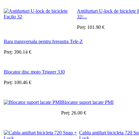
Antifurturi U-lock de biciclete 
32/...
Preț:
101.90
€
Bara transversala pentru fereastra Tele-Z
Preț:
390.14
€
Blocator disc moto Trigger 330
Preț:
100.46
€
Blocator suport lacate PMI
Preț:
26.00
€
Cablu antifurt bicicleta 720 S
Lock