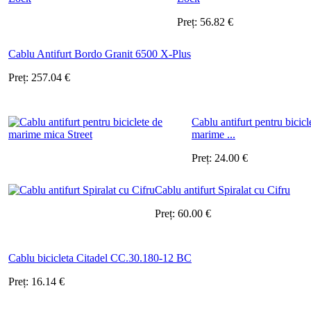
Preț:
56.82
€
Cablu Antifurt Bordo Granit 6500 X-Plus
Preț:
257.04
€
Cablu antifurt pentru bicicl
marime ...
Preț:
24.00
€
Cablu antifurt Spiralat cu Cifru
Preț:
60.00
€
Cablu bicicleta Citadel CC.30.180-12 BC
Preț:
16.14
€